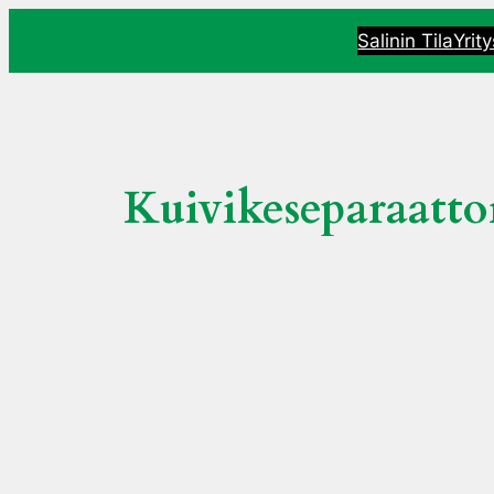
Siirry
Salinin Tila
Yrit
sisältöön
Kuivikeseparaatto