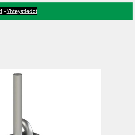
i
Yhteystiedot