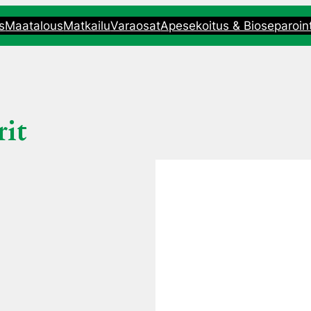
ys
Maatalous
Matkailu
Varaosat
Apesekoitus & Bioseparoint
rit