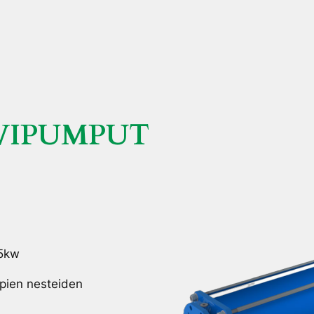
VIPUMPUT
5kw
pien nesteiden